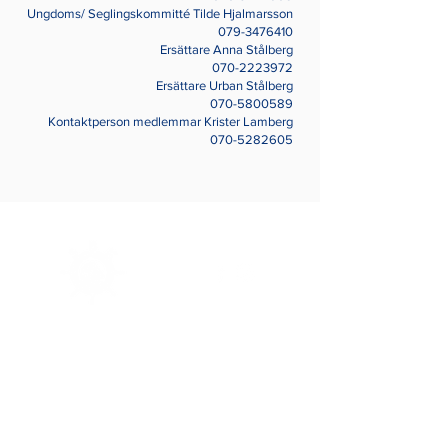
Ungdoms/ Seglingskommitté Tilde Hjalmarsson
079-3476410
Ersättare Anna Stålberg
070-2223972
Ersättare Urban Stålberg
070-5800589
Kontaktperson medlemmar Krister Lamberg
070-5282605
Sjötorps
Båtklubb
Kontakt
Email:
kontakt@sjotorpsbatklubb.se